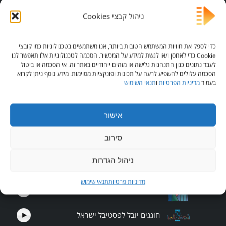
השטיח המעופף
ניהול קבצי Cookies
שלמותא
כדי לספק את חוויות המשתמש הטובות ביותר, אנו משתמשים בטכנולוגיות כמו קובצי
Cookie כדי לאחסן ו/או לגשת למידע על המכשיר. הסכמה לטכנולוגיות אלו תאפשר לנו
מסיק גן אירועים
לעבד נתונים כגון התנהגות גלישה או מזהים ייחודיים באתר זה. אי הסכמה או ביטול
הסכמה עלולים להשפיע לרעה על תכונות ופונקציות מסוימות. מידע נוסף ניתן לקרוא
בעמוד
מדיניות הפרטיות
ו
תנאי השימוש
המרכז החרדי להכשרה מקצועית
בנק ירושלים
אישור
סירוב
ערוץ הידברות
ניהול הגדרות
מדיניות פרטיות
תנאי שימוש
פסטיבל חוצות היוצר
חוגגים יובל לפסטיבל ישראל