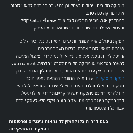
מוסיקה מקורית וייחודית לעסק וכן גם שירה הגורמת למאזין לזמזם
את המוזיקה ככה סתם.
המהדרין אגב, מגניבים לג'ינגל גם איזה Catch Phrase קליל
ומצחיק שיעלה תחושה חיובית כשחושבים על העסק.
הפקת ג'ינגלים זאת המומחיות שלנו. הפקת ג'ינגל זכיר, קליט
שיגרום למאזין לזכור אתכם ולבלוט מעל המתחרים.
זה יכול להיות ג'ינגל מכל סוג שהוא: ג'ינגל לרדיו, צלצול המתנה
למענה הטלפוני או מוזיקה מקורית לסרטון תדמית. you name it
אנו נכתוב ונפיק עבורכם את התוכן, החל מתהליך הכתיבה, דרך
הפקה מוסיקלית
ועד המוצר המוגמר בהתאם למטרותיכם.
תפקידנו הוא לתת לכם מענה מוזיקלי איכותי המתאים לכל רעיון
העולה על רוחכם מהפקת תשדיר קריינות לרדיו או לדיגיטל,
דרך הפקת ג'ינגל פרסומת ועד מיתוג מוזיקלי מלא לעסק שלכם
עבור כל הפלטפורמות.
בעמוד זה תוכלו להאזין לדוגמאות ג'ינגלים ופרסומות
בהפקתנו המוזיקלית.