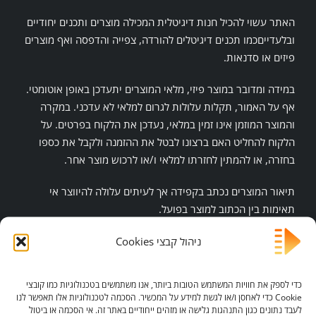
האתר עשוי להכיל חנות דיגיטלית המכילה מוצרים ותכנים יחודיים
ובלעדייםכמו תכנים דיגיטלים להורדה, צפייה והדפסה ואף מוצרים
פיזים או סדנאות.
במידה ומדובר במוצר פיזי, מלאי המוצרים יתעדכן באופן אוטומטי.
אף על האמור, תקלות עלולות לגרום למלאי לא עדכני. במקרה
והמוצר המוזמן אינו זמין במלאי, נעדכן את הלקוח בפרטים. על
הלקוח להחליט האם ברצונו לבטל את ההזמנה ולקבל את כספו
בחזרה, או להמתין לחזרתו למלאי ו/או לרכוש מוצר אחר.
תיאור המוצרים נכתב בקפידה אך לעיתים עלולה להיווצר אי
תאימות בין הכתוב למוצר בפועל.
במקרה של שגיאה בתום לב על ידי מפעילי האתר, יעודכן הלקוח
ניהול קבצי Cookies
ויינתן פתרון חלופי.
כדי לספק את חוויות המשתמש הטובות ביותר, אנו משתמשים בטכנולוגיות כמו קובצי
אנו שואפים להעניק ללקוח את חווית השירות הטובה ביותר
Cookie כדי לאחסן ו/או לגשת למידע על המכשיר. הסכמה לטכנולוגיות אלו תאפשר לנו
ומשקיעים מאמצים רבים בכדי שטעויות לא יתרחשו, אם זאת,
לעבד נתונים כגון התנהגות גלישה או מזהים ייחודיים באתר זה. אי הסכמה או ביטול