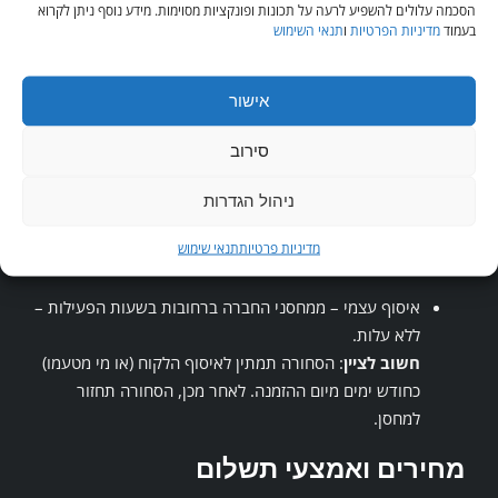
הסכמה עלולים להשפיע לרעה על תכונות ופונקציות מסוימות. מידע נוסף ניתן לקרוא
במקרה וקיבלתם מוצר (פיזי) שונה מהמוצר שהזמנתם, תוכלו
בעמוד
מדיניות הפרטיות
ו
תנאי השימוש
להחזירו אלינו תוך שלושה מיום קבלתו ולקבל את כספכם בחזרה
ו/או לקבל פתרון חלופי על ידי מפעילי האתר.
אישור
תקנון שילוח ואספקה
סירוב
המשלוחים יבוצעו לאזורים בתוך ישראל ובכפוף ליכולות חברת
ניהול הגדרות
השילוח אשר פועלת מטעמנו.
מדיניות פרטיות
תנאי שימוש
אפשרויות השילוח הינן:
איסוף עצמי – ממחסני החברה ברחובות בשעות הפעילות –
ללא עלות.
חשוב לציין
: הסחורה תמתין לאיסוף הלקוח (או מי מטעמו)
כחודש ימים מיום ההזמנה. לאחר מכן, הסחורה תחזור
למחסן.
מחירים ואמצעי תשלום