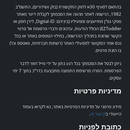
בהתאם לסעיף 30א לחוק התקשורת (בזק ושידורים), התשמ”ב
1982, הרשמה לאתר מהווה את הסכמתך לקבלת דיוור מאתר
ספקי גפ”ן מתייעצים ומפעיליו (ביניהם: Digital-ID, לירן חסון או
EZToddler) הכולל הודעות, עדכונים ודברי פרסומת אל פרטי
הקשר שהזנת בתהליך ההרשמה, במילוי הטפסים באתר או בכל
נכס אחר המקושר למפעילי האתר (רשתות חברתיות, וואטספ וכו’)
בו הזנת פרטים.
ניתן לבטל את הסכמתך בכל רגע נתון על ידי מייל חוזר לדבר
הפרסומת. הסרה מרשימת התפוצה מתבצעת בדר”כ בתוך 7 ימי
עסקים.
מדיניות פרטיות
מידע פרטני על מדיניות הפרטיות באתר, נא לקרוא בעמוד
הייעודי ב
קישור זה
.
כתובת לפניות