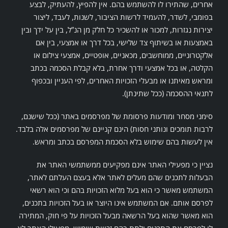
אחרים, שהתירו לו להשתמש בהם. אין להפיץ, להעתיק, לבצע
בפומבי, לשדר, להעמיד לרשות הציבור, לשנות, לעבד, ליצור
יצירות נגזרות, למכור או להשכיר כל חלק מן הנ”ל, בין על ידך ובין
באמצעות או בשיתוף צד שלישי, בכל דרך או אמצעי, בין אם
אלקטרוניים, ממוחשבים, מכאניים, אופטיים, אמצעי צילום או
הקלטה, או בכל אמצעי ודרך אחרת, בלא קבלת הסכמה בכתב
ומראש מאיתנו או מבעלי הזכויות האחרים, לפי העניין ובכפוף
לתנאי ההסכמה (ככל שתינתן).
סימני מסחר ומודעות פרסומת של מפרסמים באתר (ככל שישנם,
לרבות תומכים ונותני חסות) הינם קניינם של מפרסמים אלה בלבד.
אין לעשות בהם שימוש בלא הסכמת המפרסם בכתב ומראש.
נציין כי מפעילי האתר אינם מפקיעים ממשתמשי האתר את
הבעלות לתכנים שהם מעלים לאתר אלא בעצם העלתם לאתר,
המשתמש מאשר כי הוא בעל מלוא הזכויות בהם וכי הוא רשאי
לפרסם אותם. אם המשתמש אינו היוצר או בעל הזכויות בתכנים,
הוא מאשר שהוא בעל הרשאה מבעל הזכויות על פי חוק, המתירה
לו לפרסם את התכנים ולתת בהם זכויות שימוש. מפעילי האתר לא