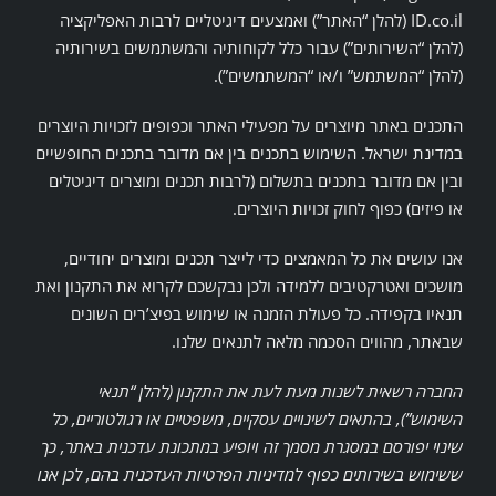
ID.co.il (להלן “האתר”) ואמצעים דיגיטליים לרבות האפליקציה
(להלן “השירותים”) עבור כלל לקוחותיה והמשתמשים בשירותיה
(להלן “המשתמש” ו/או “המשתמשים”).
התכנים באתר מיוצרים על מפעילי האתר וכפופים לזכויות היוצרים
במדינת ישראל. השימוש בתכנים בין אם מדובר בתכנים החופשיים
ובין אם מדובר בתכנים בתשלום (לרבות תכנים ומוצרים דיגיטלים
או פיזים) כפוף לחוק זכויות היוצרים.
אנו עושים את כל המאמצים כדי לייצר תכנים ומוצרים יחודיים,
מושכים ואטרקטיבים ללמידה ולכן נבקשכם לקרוא את התקנון ואת
תנאיו בקפידה. כל פעולת הזמנה או שימוש בפיצ’רים השונים
שבאתר, מהווים הסכמה מלאה לתנאים שלנו.
החברה רשאית לשנות מעת לעת את התקנון (להלן “תנאי
השימוש”), בהתאים לשינויים עסקיים, משפטיים או רגולטוריים, כל
שינוי יפורסם במסגרת מסמך זה ויופיע במתכונת עדכנית באתר, כך
ששימוש בשירותים כפוף למדיניות הפרטיות העדכנית בהם, לכן אנו