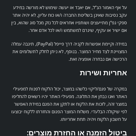
על אף האמור הנ”ל, אם יאבד או יעשה שימוש לא מורשה במידע
עקב נסיבות שאינן בשליטת החברה ו/או כוח עליון, לא יהיה אתר
ספקי גפ”ן מתייעצים ושותפיו אחראים לכל נזק מכל סוג שהוא, בין
אם ישיר או עקיף, שיגרם למשתמש ו/או לכל אדם אחר.
במידה וקיימת אפשרות לקניה דרך פייפל (PayPal), תיגבה עמלה
המצויינת לצד מחיר המוצר. בנוסף, לא ניתן לחלק לתשלומים את
הרכישה אם נבחרה אופציה זאת.
אחריות ושירות
במקרה של פגם/ליקוי כלשהו במוצר, יכול הלקוח לפנות למפעילי
האתר ואנו נבחן את התלונה. מפעילי האתר יהיו רשאים להחליפו
במוצר זהה, לזכות את הלקוח או לתקן את הפגם במידת האפשר
לפי שיקולה הבלעדי. משלוח המוצר הפגום והחזרתו ללקוח יבוצעו
על חשבון הלקוח ויהיה תחת אחריותו.
ביטול הזמנה או החזרת מוצרים: